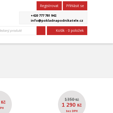
Registrovat
Přihlásit se
+420 777 781 942
info@pokladnapodnikatele.cz
Košík - 0 položek
1350
Kč
9
Kč
1 290
Kč
DPH
bez DPH